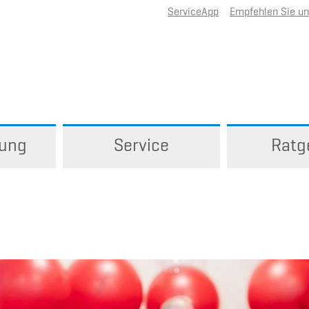
ServiceApp
Empfehlen Sie u
rung
Service
Ratg