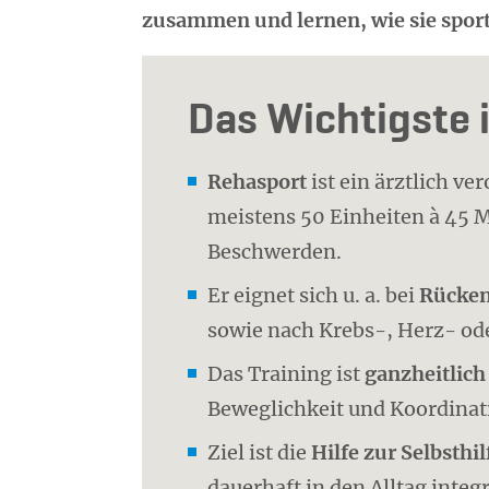
zusammen und lernen, wie sie sport
Das Wichtigste 
Rehasport
ist ein ärztlich v
meistens 50 Einheiten à 45 
Beschwerden.
Er eignet sich u. a. bei
Rücken
sowie nach Krebs-, Herz- od
Das Training ist
ganzheitlich
Beweglichkeit und Koordinati
Ziel ist die
Hilfe zur Selbsthil
dauerhaft in den Alltag integ