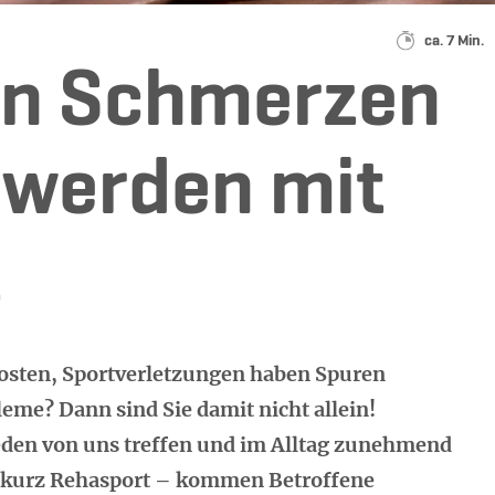
Lesedauer
ca. 7 Min.
en Schmerzen
werden mit
t
rosten, Sportverletzungen haben Spuren
leme? Dann sind Sie damit nicht allein!
den von uns treffen und im Alltag zunehmend
 – kurz Rehasport – kommen Betroffene