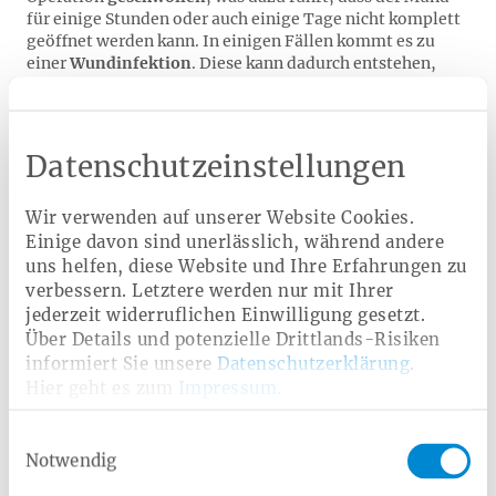
für einige Stunden oder auch einige Tage nicht komplett
geöffnet werden kann. In einigen Fällen kommt es zu
einer
Wundinfektion
. Diese kann dadurch entstehen,
dass der Blutpfropfen, der die Wunde verschließt, sich
verfrüht löst und so die Wunde ungeschützt bleibt. Ein
Anzeichen für eine Infektion ist, wenn Sie einige Tage
nach der OP plötzlich Schmerzen haben oder die
Datenschutzeinstellungen
Schmerzen stärker werden. In diesem Fall sollten Sie sich
direkt an Ihren Zahnarzt wenden.
Wir verwenden auf unserer Website Cookies.
Einige davon sind unerlässlich, während andere
uns helfen, diese Website und Ihre Erfahrungen zu
Nach dem Eingriff: Kühlen hilft
verbessern. Letztere werden nur mit Ihrer
jederzeit widerruflichen Einwilligung gesetzt.
Dank moderner Operationsverfahren heilen die Wunden
Über Details und potenzielle Drittlands-Risiken
nach einer Weisheitszahn-OP sehr schnell ab. Die
informiert Sie unsere
Datenschutzerklärung
.
folgenden Tipps helfen außerdem, die Wundheilung zu
Hier geht es zum
Impressum
.
fördern und Beschwerden zu mindern.
Nach dem Eingriff sollten Sie die
Wunde kühlen
, um
Einwilligungsauswahl
Schwellungen vorzubeugen
beziehungsweise zu
Notwendig
lindern. Dies kann mit einem kühlen, feuchten