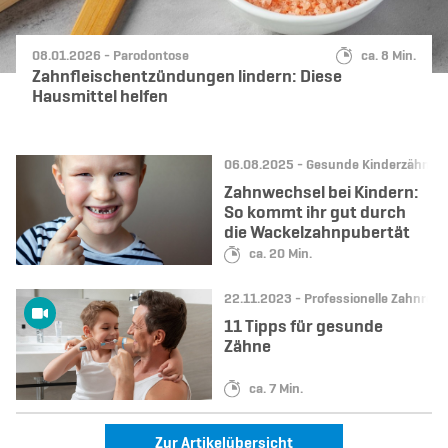
Datum:
Kategorie:
Lesedauer:
08.01.2026 -
Parodontose
ca. 8 Min.
Zahnfleischentzündungen lindern: Diese
Hausmittel helfen
Datum:
Kategorie:
06.08.2025 -
Gesunde Kinderzähne
Zahnwechsel bei Kindern:
So kommt ihr gut durch
die Wackelzahnpubertät
Lesedauer:
ca. 20 Min.
Datum:
Kategorie:
22.11.2023 -
Professionelle Zahnrein
11 Tipps für gesunde
Zähne
Lesedauer:
ca. 7 Min.
Zur Artikelübersicht