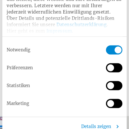
Zahnärztliche Kontrolle und Behandlung
verbessern. Letztere werden nur mit Ihrer
jederzeit widerruflichen Einwilligung gesetzt.
Über Details und potenzielle Drittlands-Risiken
Zahnvorsorge-Untersuchungen
informiert Sie unsere
Datenschutzerklärung
.
Hier geht es zum
Impressum
.
Zweite Zahnsteinentfernung
Fissurenversiegelung
Einwilligungsauswahl
Zahnersatz
Zahnersatz aus dem Ausland
Notwendig
Professionelle Zahnreinigung
Präferenzen
Kieferorthopädische Behandlung
Kariesinfiltration
Statistiken
Marketing
Weitere Angebote
Details zeigen