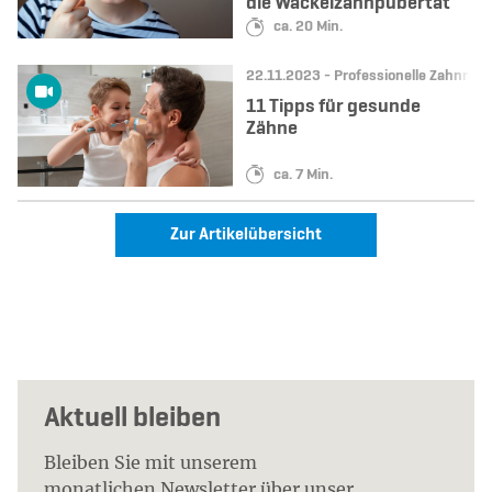
die Wackelzahnpubertät
Lesedauer:
ca. 20 Min.
Datum:
Kategorie:
22.11.2023 -
Professionelle Zahnrein
11 Tipps für gesunde
Zähne
Lesedauer:
ca. 7 Min.
Zur Artikelübersicht
Aktuell bleiben
Bleiben Sie mit unserem
monatlichen Newsletter über unser