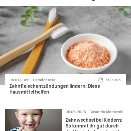
Datum:
Kategorie:
Lesedauer:
08.01.2026 -
Parodontose
ca. 8 Min.
Zahnfleischentzündungen lindern: Diese
Hausmittel helfen
Datum:
Kategorie:
06.08.2025 -
Gesunde Kinderzähne
Zahnwechsel bei Kindern:
So kommt ihr gut durch