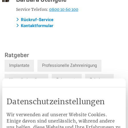
Service Telefon:
0800 10 60 100
Rückruf-Service
Kontaktformular
Ratgeber
Implantate
Professionelle Zahnreinigung
Wurzelbehandlung
Zahnersatz
Zahnkrone
Zahnprothese
Zahnzusatzversicherung
Datenschutzeinstellungen
Wir verwenden auf unserer Website Cookies.
Einige davon sind unerlässlich, während andere
Verwandte Leistungen
uns helfen, diese Website und Ihre Erfahrungen zu