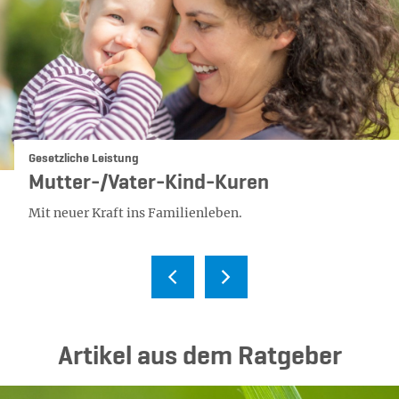
Kategorie:
Gesetzliche Leistung
Mutter-/Vater-Kind-Kuren
Mit neuer Kraft ins Familienleben.
Ar­ti­kel aus dem Rat­ge­ber