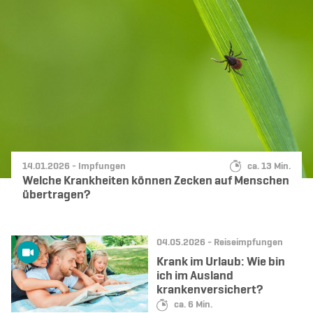
Datum:
Kategorie:
Lesedauer:
14.01.2026 -
Impfungen
ca. 13 Min.
Welche Krankheiten können Zecken auf Menschen
übertragen?
Datum:
Kategorie:
04.05.2026 -
Reiseimpfungen
Krank im Urlaub: Wie bin
ich im Ausland
krankenversichert?
Lesedauer:
ca. 6 Min.