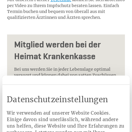
per Video zu Ihrem Impfschutz beraten lassen. Einfach
Termin buchen und bequem von überall aus mit
qualifizierten Ärztinnen und Ärzten sprechen.
Mitglied werden bei der
Heimat Krankenkasse
Bei uns werden Sie in jeder Lebenslage optimal
versorgt und können dabei von satten Zuschüssen
und einem erstklassigen Service profitieren.
Worauf warten Sie noch ?
Datenschutzeinstellungen
Bequem online wechseln
Jährlich bis zu 1.755 Euro Zuschüsse erhalten
Wir verwenden auf unserer Website Cookies.
Von zahlreichen Vorteilen profitieren
Einige davon sind unerlässlich, während andere
uns helfen, diese Website und Ihre Erfahrungen zu
Jetzt informieren