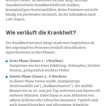
leichtes Fieber. Im weiteren Verlauf zeigt sich das
charakteristische Krankheitsbild mit starken,
krampfartigen Hustenanfällen. Beim Einatmen entsteht
häufig ein pfeifendes Geräusch, da die Erkrankten nach
Luft ringen.
Wie verläuft die Krankheit?
Der Krankheitsverlauf hängt stark vom Impfschutz ab.
Bei ungeimpften Personen verläuft Keuchhusten
typischerweise in drei Phasen:
Erste Phase (Dauer 1–2 Wochen)
Symptome wie bei einer Erkältung: Schnupfen, leichter
Husten, gelegentlich leichtes Fieber
Zweite Phase (Dauer 4–6 Wochen)
In dieser Phase treten starke, krampfartige
Hustenanfälle auf („Stakkatohusten“). Die Anfälle
können bis zu 50-mal pro Tag auftreten und dauern oft
mehrere Minuten. Dabei kann es zum Abhusten von
zähem Schleim oder Erbrechen kommen. Typisch sind
auch Appetitlosigkeit und allgemeine Schwäche,