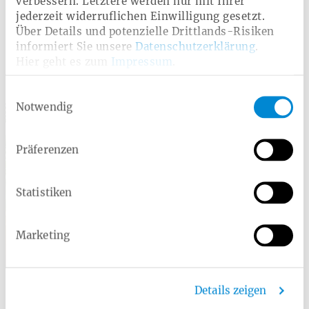
verbessern. Letztere werden nur mit Ihrer
jederzeit widerruflichen Einwilligung gesetzt.
Über Details und potenzielle Drittlands-Risiken
informiert Sie unsere
Datenschutzerklärung
.
Hier geht es zum
Impressum
.
Einwilligungsauswahl
Persönlich für Sie da
Notwendig
Präferenzen
Statistiken
Marketing
Barbara Stengele
Service Telefon:
0800 10 60 100
Details zeigen