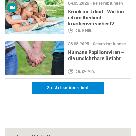
Datum:
Kategorie:
04.05.2026 -
Reiseimpfungen
Krank im Urlaub: Wie bin
ich im Ausland
krankenversichert?
Lesedauer:
ca. 6 Min.
Datum:
Kategorie:
26.08.2025 -
Schutzimpfungen
Humane Papillomviren –
die unsichtbare Gefahr
Lesedauer:
ca. 24 Min.
Zur Artikelübersicht