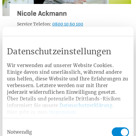
Nicole Ackmann
Service Telefon:
0800 10 60 100
Rückruf-Service
Kontaktformular
Datenschutzeinstellungen
Wir verwenden auf unserer Website Cookies.
Einige davon sind unerlässlich, während andere
Ratgeber
uns helfen, diese Website und Ihre Erfahrungen zu
Schutzimpfungen
Impfreaktionen
verbessern. Letztere werden nur mit Ihrer
jederzeit widerruflichen Einwilligung gesetzt.
Über Details und potenzielle Drittlands-Risiken
Impfnebenwirkungen
Impfpflicht
informiert Sie unsere
Datenschutzerklärung
.
Hier geht es zum
Impressum
.
Kinder & Jugendliche
Einwilligungsauswahl
Notwendig