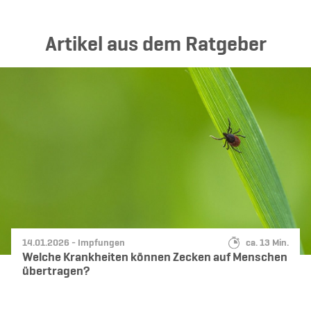
Ar­ti­kel aus dem Rat­ge­ber
Datum:
Kategorie:
Lesedauer:
14.01.2026 -
Impfungen
ca. 13 Min.
Welche Krankheiten können Zecken auf Menschen
übertragen?