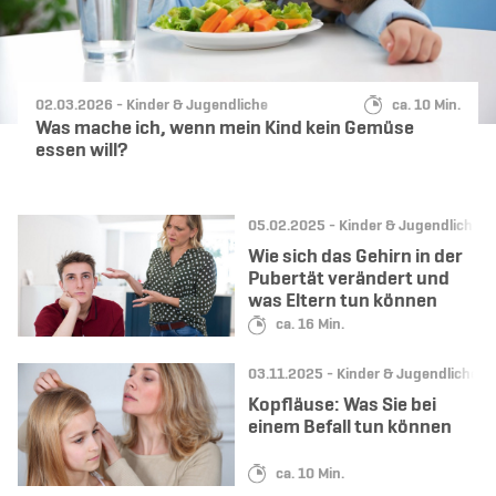
Datum:
Kategorie:
Lesedauer:
02.03.2026 -
Kinder & Jugendliche
ca. 10 Min.
Was mache ich, wenn mein Kind kein Gemüse
essen will?
Datum:
Kategorie:
05.02.2025 -
Kinder & Jugendliche
Wie sich das Gehirn in der
Pubertät verändert und
was Eltern tun können
Lesedauer:
ca. 16 Min.
Datum:
Kategorie:
03.11.2025 -
Kinder & Jugendliche
Kopfläuse: Was Sie bei
einem Befall tun können
Lesedauer:
ca. 10 Min.