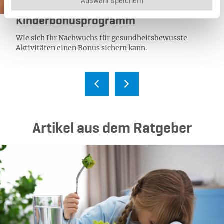
Auswahl speichern
Kategorie:
Zusatzleistung
Kinderbonusprogramm
Wie sich Ihr Nachwuchs für gesundheitsbewusste
Aktivitäten einen Bonus sichern kann.
Ar­ti­kel aus dem Rat­ge­ber