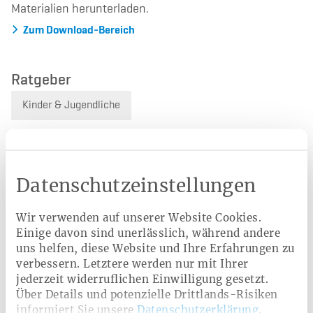
Materialien herunterladen.
Zum Download-Bereich
Ratgeber
Kinder & Jugendliche
Verwandte Leistungen
Datenschutzeinstellungen
Babybonus
Starke Kids by BKK
Wir verwenden auf unserer Website Cookies.
Einige davon sind unerlässlich, während andere
Haushaltshilfe
Akupunktur
Kindernotfall ABC
uns helfen, diese Website und Ihre Erfahrungen zu
verbessern. Letztere werden nur mit Ihrer
Kinderbonusprogramm
jederzeit widerruflichen Einwilligung gesetzt.
Über Details und potenzielle Drittlands-Risiken
Online-Psychotherapie für Kinder und Jugendliche
informiert Sie unsere
Datenschutzerklärung
.