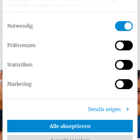
Hier geht es zum
Impressum
.
Schutzimpfungen
Sehtraining bei Amblyopie
Einwilligungsauswahl
Notwendig
Stillkurs digital
Präferenzen
Weitere Angebote
Statistiken
Marketing
Details zeigen
Alle akzeptieren