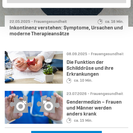
Datum:
Kategorie:
Lesedauer:
22.05.2025 -
Frauengesundheit
ca. 16 Min.
Inkontinenz verstehen: Symptome, Ursachen und
moderne Therapieansätze
Datum:
Kategorie:
08.09.2025 -
Frauengesundheit
Die Funktion der
Schilddrüse und ihre
Erkrankungen
Lesedauer:
ca. 10 Min.
Datum:
Kategorie:
23.07.2026 -
Frauengesundheit
Gendermedizin – Frauen
und Männer werden
anders krank
Lesedauer:
ca. 15 Min.