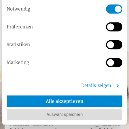
Einwilligungsauswahl
Notwendig
Präferenzen
Ar­ti­kel aus dem Rat­ge­ber
Statistiken
Marketing
Details zeigen
Alle akzeptieren
Auswahl speichern
Datum:
Kategorie:
Lesedauer:
04.05.2026 -
Gesundheit
ca. 15 Min.