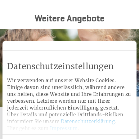
Weitere Angebote
Datenschutzeinstellungen
Wir verwenden auf unserer Website Cookies.
Einige davon sind unerlässlich, während andere
uns helfen, diese Website und Ihre Erfahrungen zu
verbessern. Letztere werden nur mit Ihrer
Kategorie:
Zusatzleistung
jederzeit widerruflichen Einwilligung gesetzt.
Gesundheitskonto
Über Details und potenzielle Drittlands-Risiken
informiert Sie unsere
Datenschutzerklärung
.
Mit unserem Gesundheitskonto wählen Sie aus sechs
Hier geht es zum
Impressum
.
verschiedenen Leistungsbereichen die für Sie individuell
passenden Angebote aus.