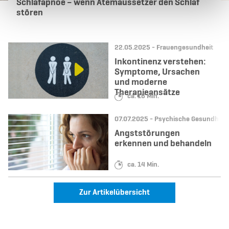
Schlafapnoe – wenn Atemaussetzer den Schlaf
stören
Datum:
Kategorie:
22.05.2025 -
Frauengesundheit
Inkontinenz verstehen:
Symptome, Ursachen
und moderne
Therapieansätze
Lesedauer:
ca. 16 Min.
Datum:
Kategorie:
07.07.2025 -
Psychische Gesundheit
Angststörungen
erkennen und behandeln
Lesedauer:
ca. 14 Min.
Zur Artikelübersicht