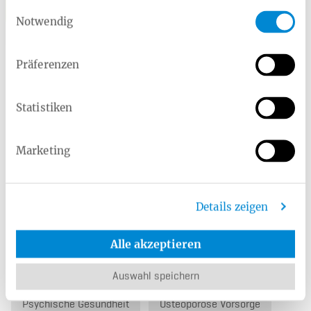
Einwilligungsauswahl
Notwendig
Nicole Ackmann
Service Telefon:
0800 10 60 100
Präferenzen
Rückruf-Service
Kontaktformular
Statistiken
Marketing
Ratgeber
Frauengesundheit
Männergesundheit
Details zeigen
Kinder & Jugendliche
Kur
Haut
Augen
Alle akzeptieren
Magen & Darm
Blut
Sucht
Auswahl speichern
Psychische Gesundheit
Osteoporose Vorsorge