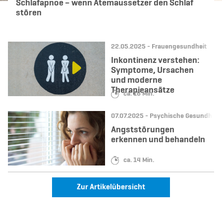
Schlafapnoe – wenn Atemaussetzer den Schlaf
stören
Datum:
Kategorie:
22.05.2025 -
Frauengesundheit
Inkontinenz verstehen:
Symptome, Ursachen
und moderne
Therapieansätze
Lesedauer:
ca. 16 Min.
Datum:
Kategorie:
07.07.2025 -
Psychische Gesundheit
Angststörungen
erkennen und behandeln
Lesedauer:
ca. 14 Min.
Zur Artikelübersicht