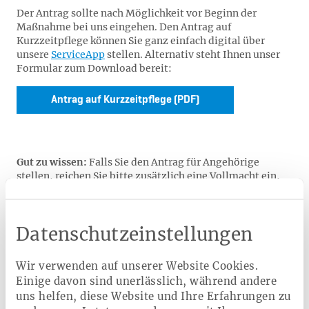
Der Antrag sollte nach Möglichkeit vor Beginn der
Maßnahme bei uns eingehen. Den Antrag auf
Kurzzeitpflege können Sie ganz einfach digital über
unsere
ServiceApp
stellen. Alternativ steht Ihnen unser
Formular zum Download bereit:
Antrag auf Kurzzeitpflege (PDF)
Gut zu wissen:
Falls Sie den Antrag für Angehörige
stellen, reichen Sie bitte zusätzlich eine Vollmacht ein,
damit wir Ihnen direkt Auskunft geben dürfen.
Sobald der Antrag bewilligt ist, rechnet die
Pflegeeinrichtung die pflegebedingten Aufwendungen
Datenschutzeinstellungen
bis zur Budgetgrenze sowie den Zuschlag für
Maßnahmen der zusätzlichen Betreuung und Aktivierung
Wir verwenden auf unserer Website Cookies.
gemäß § 43b SGB XI direkt mit uns ab. Sie müssen also
Einige davon sind unerlässlich, während andere
nicht in Vorleistung treten.
uns helfen, diese Website und Ihre Erfahrungen zu