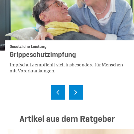
Kategorie:
Gesetzliche Leistung
Grippeschutzimpfung
Impfschutz empfiehlt sich insbesondere für Menschen
mit Vorerkrankungen.
Ar­ti­kel aus dem Rat­ge­ber