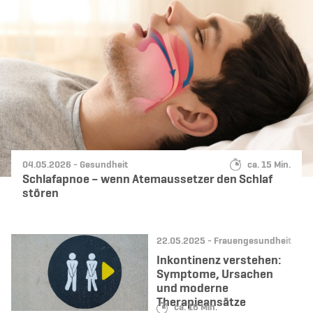
Datum:
Kategorie:
Lesedauer:
04.05.2026 -
Gesundheit
ca. 15 Min.
Schlafapnoe – wenn Atemaussetzer den Schlaf
stören
Datum:
Kategorie:
22.05.2025 -
Frauengesundheit
Inkontinenz verstehen:
Symptome, Ursachen
und moderne
Therapieansätze
Lesedauer:
ca. 16 Min.