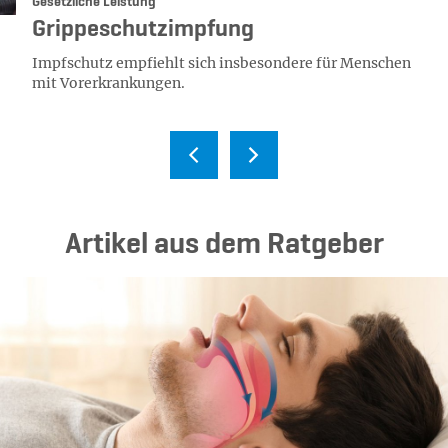
Kategorie:
Gesetzliche Leistung
Grippeschutzimpfung
Impfschutz empfiehlt sich insbesondere für Menschen
mit Vorerkrankungen.
Ar­ti­kel aus dem Rat­ge­ber