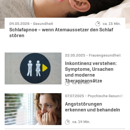
Datum:
Kategorie:
Lesedauer:
04.05.2026 -
Gesundheit
ca. 15 Min.
Schlafapnoe – wenn Atemaussetzer den Schlaf
stören
Datum:
Kategorie:
22.05.2025 -
Frauengesundheit
Inkontinenz verstehen:
Symptome, Ursachen
und moderne
Therapieansätze
Lesedauer:
ca. 16 Min.
Datum:
Kategorie:
07.07.2025 -
Psychische Gesundheit
Angststörungen
erkennen und behandeln
Lesedauer:
ca. 14 Min.