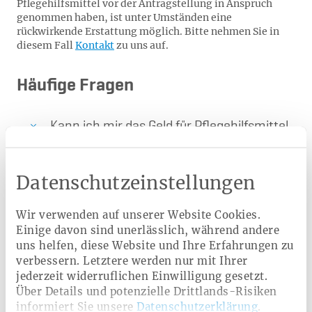
Pflegehilfsmittel vor der Antragstellung in Anspruch
genommen haben, ist unter Umständen eine
rückwirkende Erstattung möglich. Bitte nehmen Sie in
diesem Fall
Kontakt
zu uns auf.
Häufige Fragen
Kann ich mir das Geld für Pflegehilfsmittel
auch auszahlen lassen?
Datenschutzeinstellungen
Wer hat Anspruch auf Pflegehilfsmittel
zum Verbrauch?
Wir verwenden auf unserer Website Cookies.
Einige davon sind unerlässlich, während andere
uns helfen, diese Website und Ihre Erfahrungen zu
Welche Pflegehilfsmittel werden von der
verbessern. Letztere werden nur mit Ihrer
Pflegekasse bezahlt?
jederzeit widerruflichen Einwilligung gesetzt.
Über Details und potenzielle Drittlands-Risiken
informiert Sie unsere
Datenschutzerklärung
.