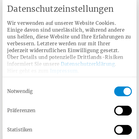
und schafft so Transparenz für Versicherte bei der Wahl
ihrer Krankenkasse.
Datenschutzeinstellungen
Mit ihren Leistungen für Vorsorge, Behandlung und
Wir verwenden auf unserer Website Cookies.
Zahnersatz gehört die Heimat Krankenkasse zu den
Einige davon sind unerlässlich, während andere
Krankenkassen, die im aktuellen Vergleich im Bereich
Zahnversorgung besonders gut bewertet wurden.
uns helfen, diese Website und Ihre Erfahrungen zu
verbessern. Letztere werden nur mit Ihrer
jederzeit widerruflichen Einwilligung gesetzt.
Über Details und potenzielle Drittlands-Risiken
Zurück
informiert Sie unsere
Datenschutzerklärung
.
Hier geht es zum
Impressum
.
Kontakt für Journalisten
Einwilligungsauswahl
Notwendig
Präferenzen
Statistiken