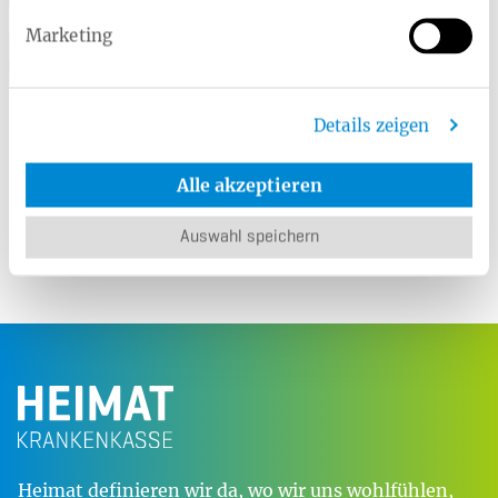
Marketing
Nicola Schwettmann
Telefon:
0521-92395-4003
Details zeigen
E-Mail:
n.schwettmann@
heimat-
krankenkasse.de
Alle akzeptieren
Auswahl speichern
Heimat definieren wir da, wo wir uns wohlfühlen,