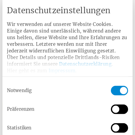
Spezialinstrumenten können harte und weiche Beläge
Datenschutzeinstellungen
wirkungsvoll entfernt werden – auch in
Zahnzwischenräumen, die beim täglichen Zähneputzen
nur schwer erreichbar sind. Eine regelmäßige PZR soll
Wir verwenden auf unserer Website Cookies.
daher das Risiko für Karies, Parodontitis und
Einige davon sind unerlässlich, während andere
kostenintensive Zahnbehandlungen verringern.
uns helfen, diese Website und Ihre Erfahrungen zu
verbessern. Letztere werden nur mit Ihrer
jederzeit widerruflichen Einwilligung gesetzt.
Über Details und potenzielle Drittlands-Risiken
Zurück
informiert Sie unsere
Datenschutzerklärung
.
Hier geht es zum
Impressum
.
Einwilligungsauswahl
Kontakt für Journalisten
Notwendig
Präferenzen
Statistiken