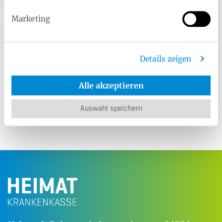
Marketing
Nicola Schwettmann
Telefon:
0521-92395-4003
Details zeigen
E-Mail:
n.schwettmann@
heimat-
Alle akzeptieren
krankenkasse.de
Auswahl speichern