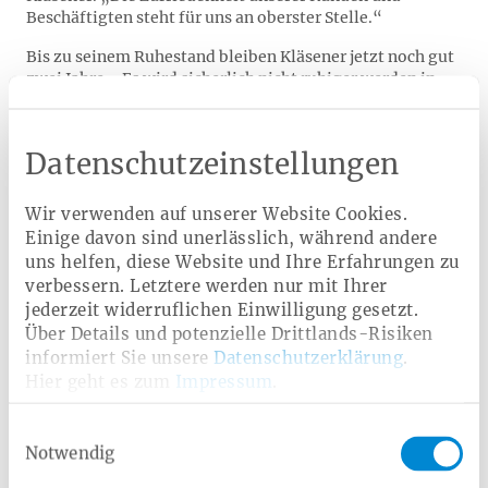
Beschäftigten steht für uns an oberster Stelle.“
Bis zu seinem Ruhestand bleiben Kläsener jetzt noch gut
zwei Jahre. „Es wird sicherlich nicht ruhiger werden in
dieser Zeit“, vermutet Kläsener. „Es bleibt spannend,
was sich in der Gesundheitspolitik und der Finanzierung
unseres Gesundheitssystems in den nächsten Jahren tun
Datenschutzeinstellungen
wird. Und auch für die Weiterentwicklung unserer
Heimat Krankenkasse haben wir uns natürlich noch
einiges vorgenommen.“
Wir verwenden auf unserer Website Cookies.
Einige davon sind unerlässlich, während andere
uns helfen, diese Website und Ihre Erfahrungen zu
verbessern. Letztere werden nur mit Ihrer
jederzeit widerruflichen Einwilligung gesetzt.
Über Details und potenzielle Drittlands-Risiken
informiert Sie unsere
Datenschutzerklärung
.
Hier geht es zum
Impressum
.
Einwilligungsauswahl
Notwendig