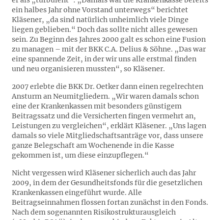
er als „turbulent“: „Damals war die Krankenkasse bereits
ein halbes Jahr ohne Vorstand unterwegs“ berichtet
Kläsener, „da sind natürlich unheimlich viele Dinge
liegen geblieben.“ Doch das sollte nicht alles gewesen
sein. Zu Beginn des Jahres 2000 galt es schon eine Fusion
zu managen – mit der BKK C.A. Delius & Söhne. „Das war
eine spannende Zeit, in der wir uns alle erstmal finden
und neu organisieren mussten“, so Kläsener.
2007 erlebte die BKK Dr. Oetker dann einen regelrechten
Ansturm an Neumitgliedern. „Wir waren damals schon
eine der Krankenkassen mit besonders günstigem
Beitragssatz und die Versicherten fingen vermehrt an,
Leistungen zu vergleichen“, erklärt Kläsener. „Uns lagen
damals so viele Mitgliedschaftsanträge vor, dass unsere
ganze Belegschaft am Wochenende in die Kasse
gekommen ist, um diese einzupflegen.“
Nicht vergessen wird Kläsener sicherlich auch das Jahr
2009, in dem der Gesundheitsfonds für die gesetzlichen
Krankenkassen eingeführt wurde. Alle
Beitragseinnahmen flossen fortan zunächst in den Fonds.
Nach dem sogenannten Risikostrukturausgleich