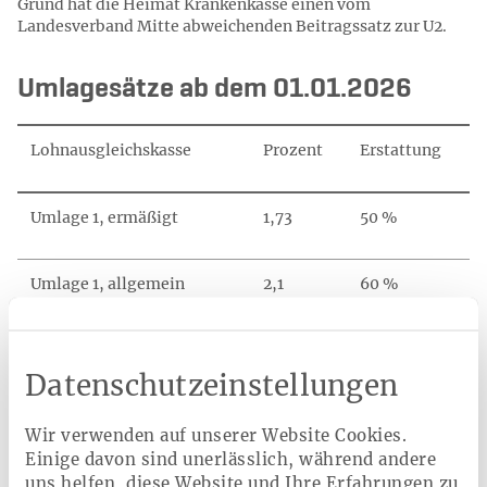
Grund hat die Heimat Krankenkasse einen vom
Landesverband Mitte abweichenden Beitragssatz zur U2.
Umlagesätze ab dem 01.01.2026
Lohnausgleichskasse
Prozent
Erstattung
Umlage 1, ermäßigt
1,73
50 %
Umlage 1, allgemein
2,1
60 %
Umlage 1, erhöht
4,0
80 %
Datenschutzeinstellungen
Umlage 2, Mutterschaft
0,29
100 %
Wir verwenden auf unserer Website Cookies.
Einige davon sind unerlässlich, während andere
uns helfen, diese Website und Ihre Erfahrungen zu