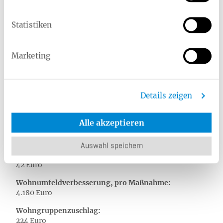
Leistungen der gesetzlichen Pflegeversicherung
monatlich gezahlt.
Statistiken
Pflegegrad 1
Marketing
Sie haben Anspruch auf:
Vollstationäre Pflegeleistungen:
Details zeigen
131 Euro (Zuschuss)
Entlastungsbetrag, nach Vorlage der entsprechenden
Alle akzeptieren
Belege:
131 Euro
Auswahl speichern
zum Verbrauch bestimmte Pflegehilfsmittel:
42 Euro
Wohnumfeldverbesserung, pro Maßnahme:
4.180 Euro
Wohngruppenzuschlag:
224 Euro