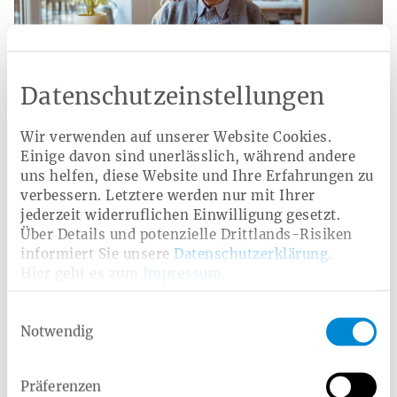
Datenschutzeinstellungen
Leistungen für pflegende
Wir verwenden auf unserer Website Cookies.
Angehörige
Einige davon sind unerlässlich, während andere
Beratung, soziale Absicherung und finanzielle
uns helfen, diese Website und Ihre Erfahrungen zu
Unterstützung für Menschen, die Angehörige
verbessern. Letztere werden nur mit Ihrer
pflegen.
jederzeit widerruflichen Einwilligung gesetzt.
Über Details und potenzielle Drittlands-Risiken
informiert Sie unsere
Datenschutzerklärung
.
Hier geht es zum
Impressum
.
Die Pflegeleistungen nach
Pflegegrad auf einen Blick
Einwilligungsauswahl
Notwendig
In der folgenden Übersicht finden Sie die Höchstbeträge
für alle Pflegeleistungen der ambulanten und stationären
Pflege. Sofern nicht anders angegeben, werden die
Präferenzen