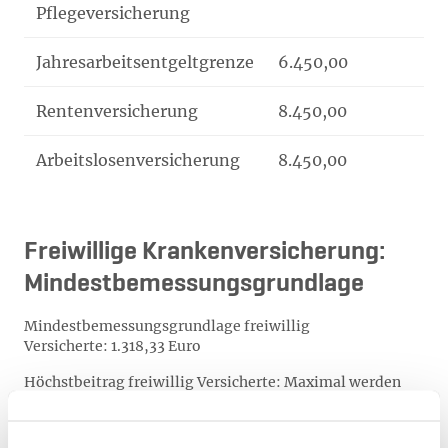
Pflegeversicherung
Jahresarbeitsentgeltgrenze
6.450,00
77
Rentenversicherung
8.450,00
10
Arbeitslosenversicherung
8.450,00
10
Freiwillige Krankenversicherung:
Mindestbemessungsgrundlage
Mindestbemessungsgrundlage freiwillig
Versicherte: 1.318,33 Euro
Höchstbeitrag freiwillig Versicherte: Maximal werden
die Beiträge aus monatlich 5.812,50 Euro berechnet.