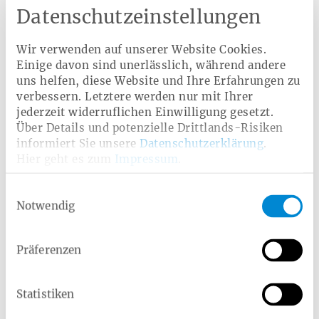
Alle Angaben ohne Gewähr
Datenschutzeinstellungen
Wir verwenden auf unserer Website Cookies.
Einige davon sind unerlässlich, während andere
Downloads
uns helfen, diese Website und Ihre Erfahrungen zu
verbessern. Letztere werden nur mit Ihrer
SEPA-Lastschriftmandat für Arbeitgeber
jederzeit widerruflichen Einwilligung gesetzt.
PDF 75 Kb
Über Details und potenzielle Drittlands-Risiken
informiert Sie unsere
Datenschutzerklärung
.
Hier geht es zum
Impressum
.
Fragebogen Firmenstammdaten
Einwilligungsauswahl
PDF 92 Kb
Notwendig
Informationen für Arbeitgeber - Datenblatt
Präferenzen
Ost/West ab dem 01.01.2025
PDF 26 Kb
Statistiken