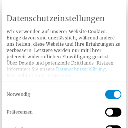
TELEFON
Datenschutzeinstellungen
Wir verwenden auf unserer Website Cookies.
ICH BIN BEI DER HEIMAT KRANKENKASSE VERSICHERT
*
Einige davon sind unerlässlich, während andere
ja
uns helfen, diese Website und Ihre Erfahrungen zu
verbessern. Letztere werden nur mit Ihrer
nein, ich bin aber an einer Mitgliedschaft
jederzeit widerruflichen Einwilligung gesetzt.
interessiert
Über Details und potenzielle Drittlands-Risiken
nein, ich habe kein Interesse an einer
informiert Sie unsere
Datenschutzerklärung
.
Hier geht es zum
Impressum
.
Mitgliedschaft
Einwilligungsauswahl
GEBURTSDATUM
Notwendig
Präferenzen
Datenschutzhinweis