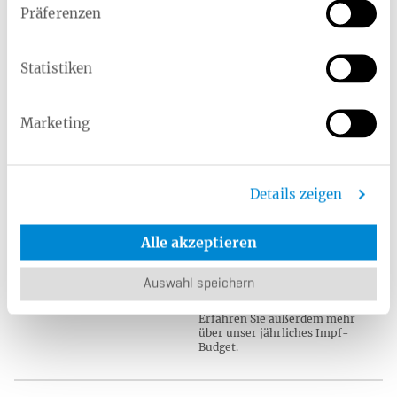
Krebsvorsorge
Präferenzen
Je früher Krebs erkannt wird,
desto höher sind die
Heilungschancen. Was können
Statistiken
Sie tun, um Krebs vorzubeugen?
Wir geben einen Überblick über
die wichtigen
Vorsorgeuntersuchungen für
Marketing
Männer und Frauen.
Kategorie:
Impfungen
Details zeigen
Impfungen sind ein wichtiger
Schutz vor schweren
Alle akzeptieren
Krankheiten. Welche
Impfungen werden empfohlen
und welche sind Pflicht?
Auswahl speichern
Erhalten Sie Antworten auf
diese und weitere Fragen.
Erfahren Sie außerdem mehr
über unser jährliches Impf-
Budget.