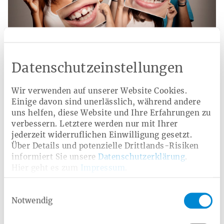
Datenschutzeinstellungen
Zahngesundheit
Wir verwenden auf unserer Website Cookies.
Einige davon sind unerlässlich, während andere
Gesunde Zähne - ein Leben lang: Erfahren Sie,
uns helfen, diese Website und Ihre Erfahrungen zu
wie Sie Ihre Zahngesundheit durch richtige
Pflege, professionelle Reinigung und
verbessern. Letztere werden nur mit Ihrer
frühzeitige Behandlungen erhalten können.
jederzeit widerruflichen Einwilligung gesetzt.
Informieren Sie sich über unsere erweiterten
Über Details und potenzielle Drittlands-Risiken
Leistungen für Ihr strahlendes Lächeln.
informiert Sie unsere
Datenschutzerklärung
.
Hier geht es zum
Impressum
.
Mehr erfahren
Einwilligungsauswahl
Notwendig
Kategorie: