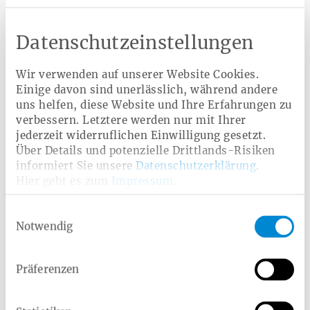
Bequem wechseln & von Extras
Datenschutzeinstellungen
profitieren!
Wir verwenden auf unserer Website Cookies.
Einige davon sind unerlässlich, während andere
Jetzt informieren
uns helfen, diese Website und Ihre Erfahrungen zu
verbessern. Letztere werden nur mit Ihrer
jederzeit widerruflichen Einwilligung gesetzt.
Über Details und potenzielle Drittlands-Risiken
informiert Sie unsere
Datenschutzerklärung
.
Hier geht es zum
Impressum
.
Was darf man beim Intervallfasten
Einwilligungsauswahl
trinken?
Notwendig
Während der Fastenphase erlaubt sind:
Präferenzen
Wasser
ungesüßter Tee