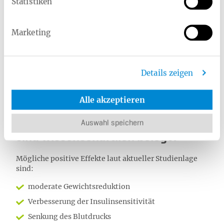
Statistiken
schwarzer Kaffee (ohne Zucker, ohne Milch)
Nicht geeignet:
Marketing
Säfte
Softdrinks
Milchhaltige Getränke
Details zeigen
Alkohol
Alle akzeptieren
Welche gesundheitlichen Vorteile
Auswahl speichern
sind wissenschaftlich belegt?
Mögliche positive Effekte laut aktueller Studienlage
sind:
moderate Gewichtsreduktion
Verbesserung der Insulinsensitivität
Senkung des Blutdrucks