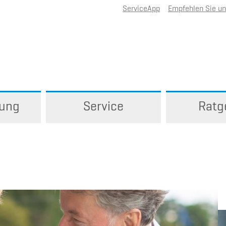
ServiceApp
Empfehlen Sie u
rung
Service
Ratg