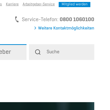
ns
Karriere
Arbeitgeber-Service
Mitglied werden
Service-Telefon
Service-Telefon:
0800 1060100
Weitere Kontaktmöglichkeiten
eber
Suche