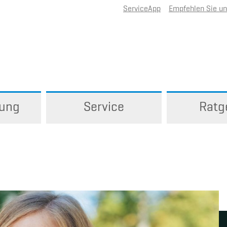
ServiceApp
Empfehlen Sie u
rung
Service
Ratg