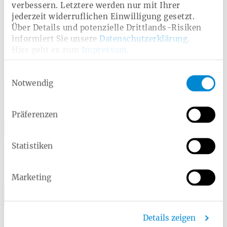
verbessern. Letztere werden nur mit Ihrer
Jetzt informieren
jederzeit widerruflichen Einwilligung gesetzt.
Über Details und potenzielle Drittlands-Risiken
informiert Sie unsere
Datenschutzerklärung
.
Hier geht es zum
Impressum
.
Einwilligungsauswahl
Persönlich für Sie da
Notwendig
Präferenzen
Statistiken
Marketing
Denise Bröckelmann
Details zeigen
Service Telefon:
0800 10 60 100