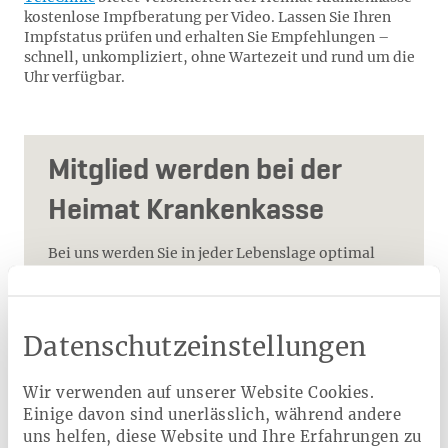
kostenlose Impfberatung per Video. Lassen Sie Ihren
Impfstatus prüfen und erhalten Sie Empfehlungen –
schnell, unkompliziert, ohne Wartezeit und rund um die
Uhr verfügbar.
Mitglied werden bei der
Heimat Krankenkasse
Bei uns werden Sie in jeder Lebenslage optimal
versorgt und können dabei von satten Zuschüssen
und einem erstklassigen Service profitieren.
Worauf warten Sie noch ?
Datenschutzeinstellungen
Bequem online wechseln
Jährlich bis zu 1.755 Euro Zuschüsse erhalten
Wir verwenden auf unserer Website Cookies.
Von zahlreichen Vorteilen profitieren
Einige davon sind unerlässlich, während andere
uns helfen, diese Website und Ihre Erfahrungen zu