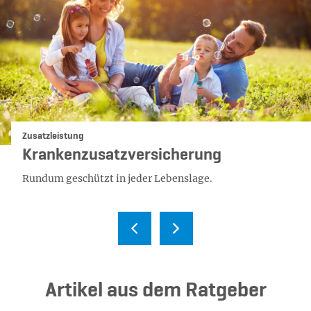
Kategorie:
Zusatzleistung
Krankenzusatzversicherung
Rundum geschützt in jeder Lebenslage.
Ar­ti­kel aus dem Rat­ge­ber