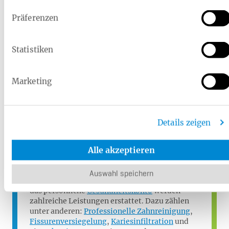
Implantatprothesen.
Präferenzen
Statistiken
Was übernimmt die Heimat
Krankenkasse?
Marketing
Im Rahmen der
Regelversorgung
übernimmt
die gesetzliche Krankenversicherung einen
Festzuschuss in Höhe von
60 bis 75 Prozent
auf
die Regelversorgung bei den Zahnersatz
Details zeigen
Kosten. Eine
Zahnzusatzversicherung
kann hier
finanziell unterstützen.
Alle akzeptieren
Wussten Sie schon:
Die Heimat Krankenkasse
unterstützt ihre Versicherten auf vielfältige
Auswahl speichern
Weise beim Thema
Zahngesundheit
, denn über
das persönliche
Gesundheitskonto
werden
zahlreiche Leistungen erstattet. Dazu zählen
unter anderen:
Professionelle Zahnreinigung
,
Fissurenversiegelung
,
Kariesinfiltration
und