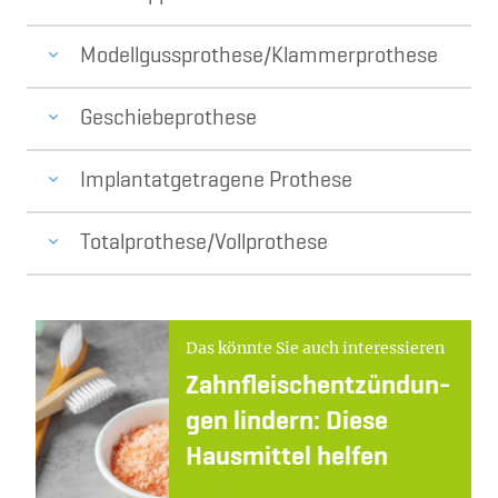
Modellgussprothese/Klammerprothese
Geschiebeprothese
Implantatgetragene Prothese
Totalprothese/Vollprothese
Das könnte Sie auch interessieren
Zahn­fleisch­ent­zün­dun­
gen lin­dern: Die­se
Haus­mit­tel hel­fen