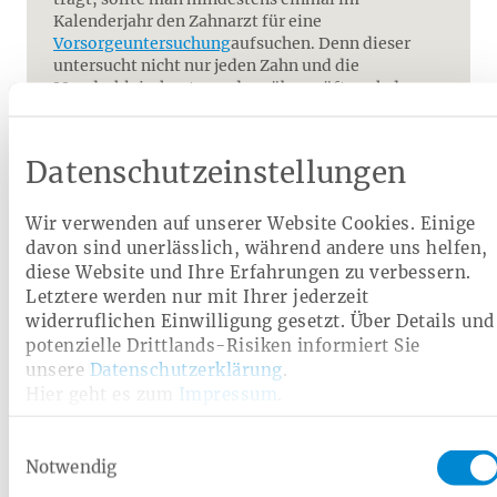
Kalenderjahr den Zahnarzt für eine
Vorsorgeuntersuchung
aufsuchen. Denn dieser
untersucht nicht nur jeden Zahn und die
Mundschleimhaut, sondern überprüft auch den
Sitz des Zahnersatzes. Auch wirkt sich dies positiv
auf den Zuschuss der Krankenkasse aus – denn bei
einem regelmäßigen Vorsorgebonus der letzten
Datenschutzeinstellungen
fünf oder zehn Kalenderjahre erhöht sich der
Festzuschuss zur jeweiligen Versorgung.
Wir verwenden auf unserer Website Cookies. Einige
davon sind unerlässlich, während andere uns helfen,
Welche Kosten gibt es bei
diese Website und Ihre Erfahrungen zu verbessern.
Letztere werden nur mit Ihrer jederzeit
Zahnprothesen?
widerruflichen Einwilligung gesetzt. Über Details und
potenzielle Drittlands-Risiken informiert Sie
Die Kosten für eine Zahnprothese können je nach
unsere
Datenschutzerklärung
.
Ausführung bei mehreren tausend Euro
Hier geht es zum
Impressum
.
liegen. Ausschlaggebend für die Kosten sind unter
anderem das Modell, die Anzahl der zu ersetzenden
Zähne und die verwendeten Materialien. Die günstigste
Einwilligungsauswahl
Alternative ist eine Vollprothese aus Kunststoff
.
Die
Notwendig
teuersten Modelle sind Teleskop- und