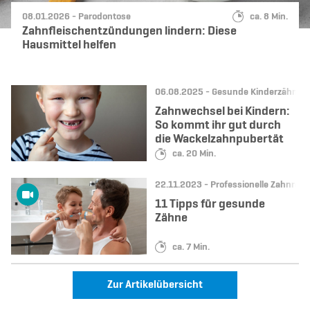
Datum:
Kategorie:
Lesedauer:
08.01.2026 -
Parodontose
ca. 8 Min.
Zahnfleischentzündungen lindern: Diese
Hausmittel helfen
Datum:
Kategorie:
06.08.2025 -
Gesunde Kinderzähne
Zahnwechsel bei Kindern:
So kommt ihr gut durch
die Wackelzahnpubertät
Lesedauer:
ca. 20 Min.
Datum:
Kategorie:
22.11.2023 -
Professionelle Zahnrein
11 Tipps für gesunde
Zähne
Lesedauer:
ca. 7 Min.
Zur Artikelübersicht