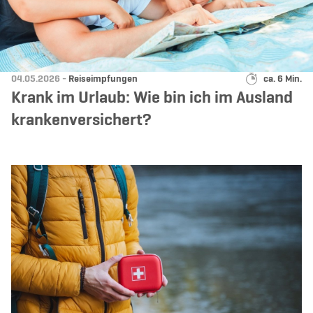
Datum:
Kategorie:
Lesedauer:
04.05.2026 -
Reiseimpfungen
ca. 6 Min.
Krank im Urlaub: Wie bin ich im Ausland
krankenversichert?