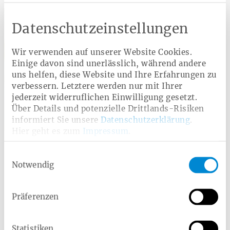
Persönlich für Sie da
Datenschutzeinstellungen
Wir verwenden auf unserer Website Cookies.
Einige davon sind unerlässlich, während andere
uns helfen, diese Website und Ihre Erfahrungen zu
verbessern. Letztere werden nur mit Ihrer
jederzeit widerruflichen Einwilligung gesetzt.
Über Details und potenzielle Drittlands-Risiken
informiert Sie unsere
Datenschutzerklärung
.
Celina Carlmeyer
Hier geht es zum
Impressum
.
Service Telefon:
0800 10 60 100
Einwilligungsauswahl
Rückruf-Service
Notwendig
Kontaktformular
Präferenzen
Ratgeber
Statistiken