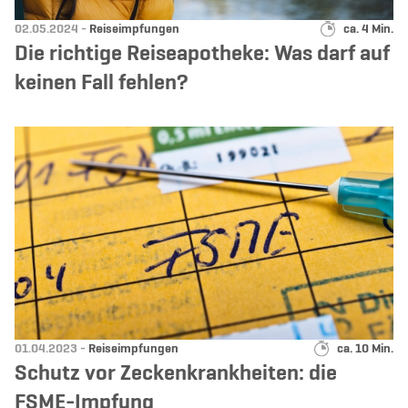
Datum:
Kategorie:
Lesedauer:
02.05.2024 -
Reiseimpfungen
ca. 4 Min.
Die richtige Reiseapotheke: Was darf auf
keinen Fall fehlen?
Datum:
Kategorie:
Lesedauer:
01.04.2023 -
Reiseimpfungen
ca. 10 Min.
Schutz vor Zeckenkrankheiten: die
FSME-Impfung