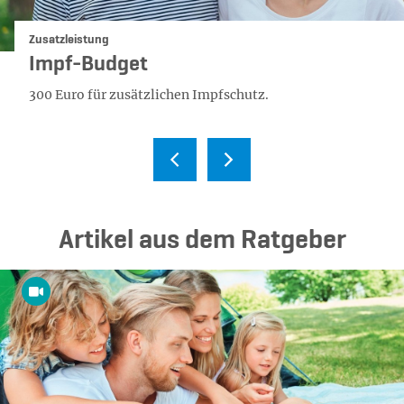
Kategorie:
Zusatzleistung
Impf-Budget
300 Euro für zu­sätz­li­chen Impf­schutz.
Ar­ti­kel aus dem Rat­ge­ber