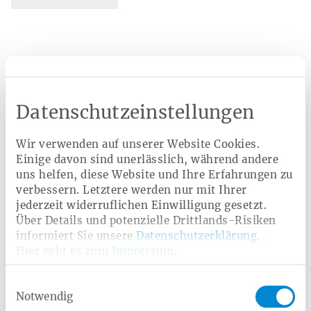
Verwandte Leistungen
Bonusprogramm
Cyberknife und Gammaknife
Datenschutzeinstellungen
Lungenkrebs-Screening
Chlamydien-Screening
Wir verwenden auf unserer Website Cookies.
Darmkrebsfrüherkennung
Online-Hautcheck
Einige davon sind unerlässlich, während andere
uns helfen, diese Website und Ihre Erfahrungen zu
verbessern. Letztere werden nur mit Ihrer
Gesetzliche Vorsorgeuntersuchungen
jederzeit widerruflichen Einwilligung gesetzt.
Über Details und potenzielle Drittlands-Risiken
Hautkrebsfrüherkennung
informiert Sie unsere
Datenschutzerklärung
.
Hier geht es zum
Impressum
.
Einwilligungsauswahl
Weitere Angebote
Notwendig