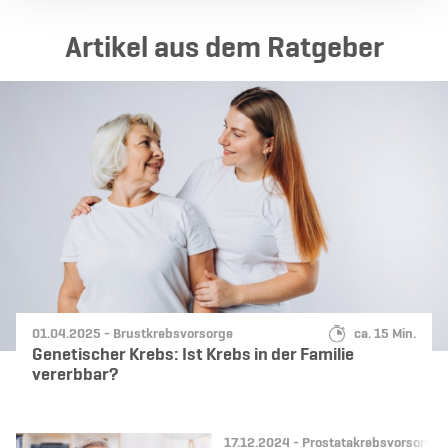
Ar­ti­kel aus dem Rat­ge­ber
Datum:
Kategorie:
Lesedauer:
01.04.2025 -
Brustkrebsvorsorge
ca. 15 Min.
Genetischer Krebs: Ist Krebs in der Familie
vererbbar?
Datum:
Kategorie:
17.12.2024 -
Prostatakrebsvorsorge