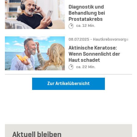
Diagnostik und
Behandlung bei
Prostatakrebs
Lesedauer:
ca. 12 Min.
Datum:
Kategorie:
08.07.2025 -
Hautkrebsvorsorge
Aktinische Keratose:
Wenn Sonnenlicht der
Haut schadet
Lesedauer:
ca. 22 Min.
Zur Artikelübersicht
Aktuell bleiben