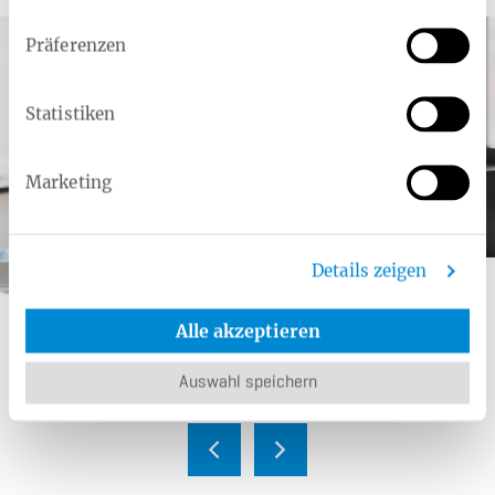
Präferenzen
Statistiken
Marketing
Details zeigen
Kategorie:
Zusatzleistung
Cyberknife und Gammaknife
Alle akzeptieren
Präzise Strahlentherapie für eine schonende
Krebsbehandlung.
Auswahl speichern