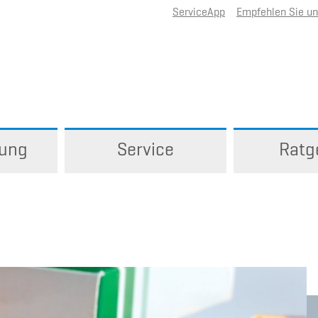
ServiceApp
Empfehlen Sie u
rung
Service
Ratg