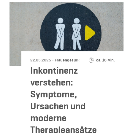
Datum:
Kategorie:
Lesedauer:
22.05.2025 -
Frauengesundheit
ca. 16 Min.
Inkontinenz
verstehen:
Symptome,
Ursachen und
moderne
Therapieansätze