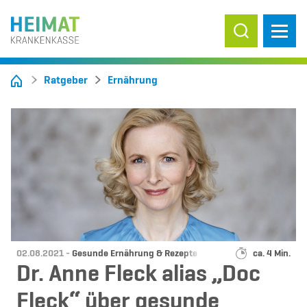
Suche ein-/
Ratgeber
Ernährung
Datum:
Kategorie:
Lesedauer:
02.08.2021 -
Gesunde Ernährung & Rezepte
ca. 4 Min.
Dr. Anne Fleck alias „Doc
Fleck“ über gesunde