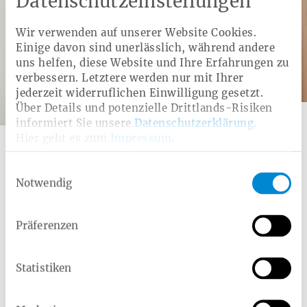
Datenschutzeinstellungen
Wir verwenden auf unserer Website Cookies.
Einige davon sind unerlässlich, während andere
uns helfen, diese Website und Ihre Erfahrungen zu
verbessern. Letztere werden nur mit Ihrer
jederzeit widerruflichen Einwilligung gesetzt.
Über Details und potenzielle Drittlands-Risiken
Kategorie:
Zusatzleistung
informiert Sie unsere
Datenschutzerklärung
.
Ernährungsberatung
Hier geht es zum
Impressum
.
Wir unterstützen Sie auf dem Weg zu einer gesunden
Einwilligungsauswahl
Ernährung
Notwendig
Präferenzen
Alle Leistungen zum Thema Ernährung
Statistiken