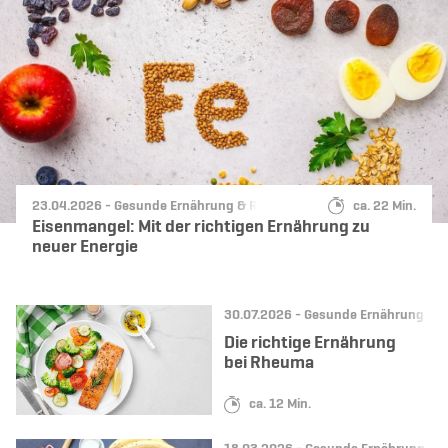
Datum:
Kategorie:
Lesedauer:
23.04.2026 -
Gesunde Ernährung & Rezepte
ca. 22 Min.
Eisenmangel: Mit der richtigen Ernährung zu
neuer Energie
Datum:
Kategorie:
30.07.2026 -
Gesunde Ernährung & R
Die richtige Ernährung
bei Rheuma
Lesedauer:
ca. 12 Min.