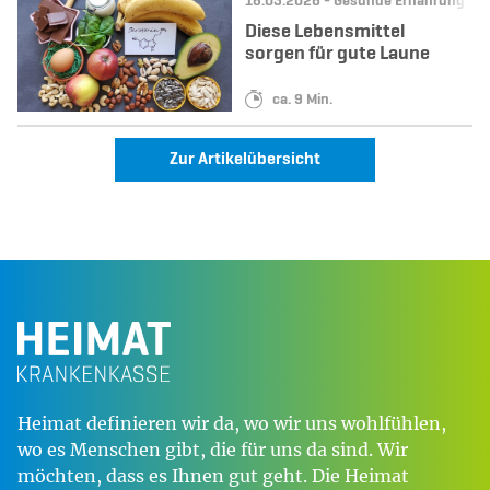
Datum:
Kategorie:
18.03.2026 -
Gesunde Ernährung & R
Diese Lebensmittel
sorgen für gute Laune
Lesedauer:
ca. 9 Min.
Zur Artikelübersicht
Heimat definieren wir da, wo wir uns wohlfühlen,
wo es Menschen gibt, die für uns da sind. Wir
möchten, dass es Ihnen gut geht. Die Heimat