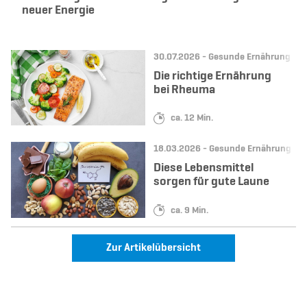
neuer Energie
Datum:
Kategorie:
30.07.2026 -
Gesunde Ernährung & R
Die richtige Ernährung
bei Rheuma
Lesedauer:
ca. 12 Min.
Datum:
Kategorie:
18.03.2026 -
Gesunde Ernährung & R
Diese Lebensmittel
sorgen für gute Laune
Lesedauer:
ca. 9 Min.
Zur Artikelübersicht