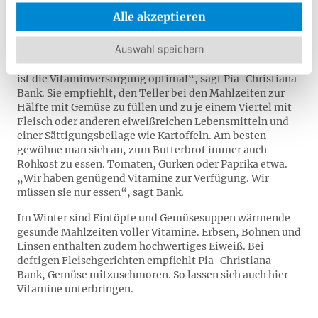
Alle akzeptieren
meinen Vitaminbedarf decken?
„Wenn Sie täglich zwei Hände voll Obst und drei Hände
Auswahl speichern
voll Gemüse essen, abwechslungsreich und nach Saison,
ist die Vitaminversorgung optimal“, sagt Pia-Christiana
Bank. Sie empfiehlt, den Teller bei den Mahlzeiten zur
Hälfte mit Gemüse zu füllen und zu je einem Viertel mit
Fleisch oder anderen eiweißreichen Lebensmitteln und
einer Sättigungsbeilage wie Kartoffeln. Am besten
gewöhne man sich an, zum Butterbrot immer auch
Rohkost zu essen. Tomaten, Gurken oder Paprika etwa.
„Wir haben genügend Vitamine zur Verfügung. Wir
müssen sie nur essen“, sagt Bank.
Im Winter sind Eintöpfe und Gemüsesuppen wärmende
gesunde Mahlzeiten voller Vitamine. Erbsen, Bohnen und
Linsen enthalten zudem hochwertiges Eiweiß. Bei
deftigen Fleischgerichten empfiehlt Pia-Christiana
Bank, Gemüse mitzuschmoren. So lassen sich auch hier
Vitamine unterbringen.