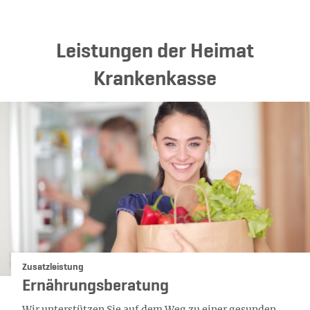
Leistungen der Heimat
Krankenkasse
Kategorie:
Zusatzleistung
Ernährungsberatung
Wir unterstützen Sie auf dem Weg zu einer gesunden