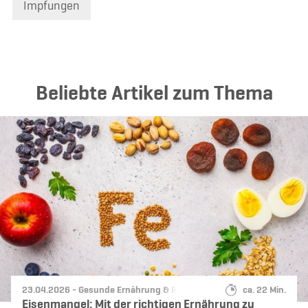
Impfungen
Beliebte Artikel zum Thema
Datum:
Kategorie:
Lesedauer:
23.04.2026 -
Gesunde Ernährung & Rezepte
ca. 22 Min.
Eisenmangel: Mit der richtigen Ernährung zu