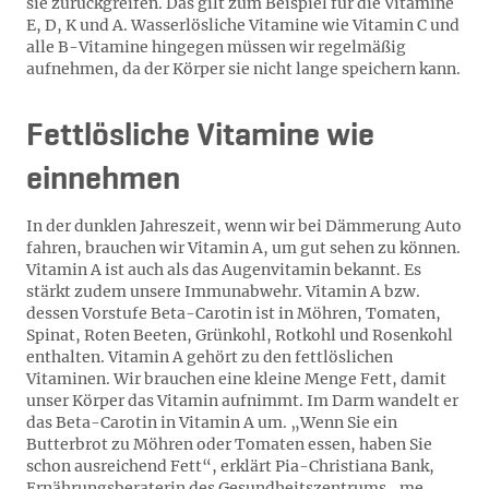
sie zurückgreifen. Das gilt zum Beispiel für die Vitamine
E, D, K und A. Wasserlösliche Vitamine wie Vitamin C und
alle B-Vitamine hingegen müssen wir regelmäßig
aufnehmen, da der Körper sie nicht lange speichern kann.
Fettlösliche Vitamine wie
einnehmen
In der dunklen Jahreszeit, wenn wir bei Dämmerung Auto
fahren, brauchen wir Vitamin A, um gut sehen zu können.
Vitamin A ist auch als das Augenvitamin bekannt. Es
stärkt zudem unsere Immunabwehr. Vitamin A bzw.
dessen Vorstufe Beta-Carotin ist in Möhren, Tomaten,
Spinat, Roten Beeten, Grünkohl, Rotkohl und Rosenkohl
enthalten. Vitamin A gehört zu den fettlöslichen
Vitaminen. Wir brauchen eine kleine Menge Fett, damit
unser Körper das Vitamin aufnimmt. Im Darm wandelt er
das Beta-Carotin in Vitamin A um. „Wenn Sie ein
Butterbrot zu Möhren oder Tomaten essen, haben Sie
schon ausreichend Fett“, erklärt Pia-Christiana Bank,
Ernährungsberaterin des Gesundheitszentrums „me