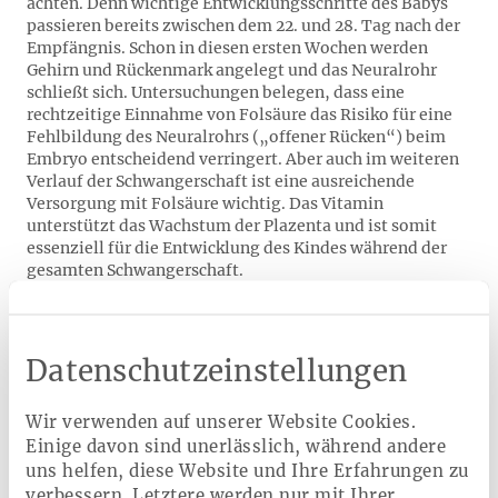
achten. Denn wichtige Entwicklungsschritte des Babys
passieren bereits zwischen dem 22. und 28. Tag nach der
Empfängnis. Schon in diesen ersten Wochen werden
Gehirn und Rückenmark angelegt und das Neuralrohr
schließt sich. Untersuchungen belegen, dass eine
rechtzeitige Einnahme von Folsäure das Risiko für eine
Fehlbildung des Neuralrohrs („offener Rücken“) beim
Embryo entscheidend verringert. Aber auch im weiteren
Verlauf der Schwangerschaft ist eine ausreichende
Versorgung mit Folsäure wichtig. Das Vitamin
unterstützt das Wachstum der Plazenta und ist somit
essenziell für die Entwicklung des Kindes während der
gesamten Schwangerschaft.
Schon vor der Schwangerschaft mit
Datenschutzeinstellungen
der Einnahme von Folsäure
beginnen
Wir verwenden auf unserer Website Cookies.
Einige davon sind unerlässlich, während andere
Als besonders folsäurehaltig gelten alle grünen
uns helfen, diese Website und Ihre Erfahrungen zu
Blattgemüse – allen voran Spinat. Auch in Salat,
verbessern. Letztere werden nur mit Ihrer
Tomaten, Kohl, Kartoffeln, Obst wie z.B. Orangen,