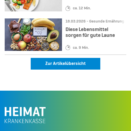
Lesedauer:
ca. 12 Min.
Datum:
Kategorie:
18.03.2026 -
Gesunde Ernährung & R
Diese Lebensmittel
sorgen für gute Laune
Lesedauer:
ca. 9 Min.
Zur Artikelübersicht