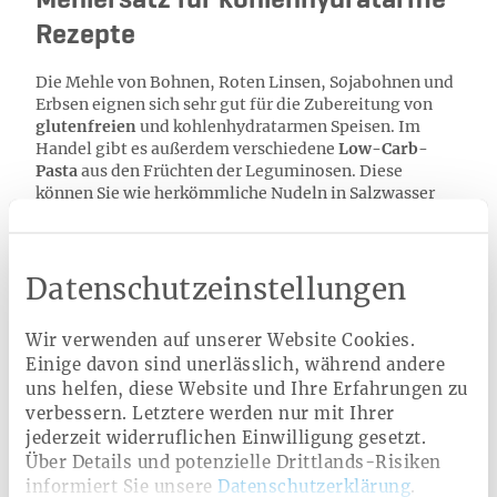
Mehlersatz für kohlenhydratarme
Rezepte
Die Mehle von Bohnen, Roten Linsen, Sojabohnen und
Erbsen eignen sich sehr gut für die Zubereitung von
glutenfreien
und kohlenhydratarmen Speisen. Im
Handel gibt es außerdem verschiedene
Low-Carb-
Pasta
aus den Früchten der Leguminosen. Diese
können Sie wie herkömmliche Nudeln in Salzwasser
kochen. Anschließend Soße darüber geben oder zu
einem
gesunden Salat
verarbeiten und mit Pesto
servieren. Bei vielen Rezepten können Sie einen Teil
Datenschutzeinstellungen
des Mehls ohne Einbußen im Geschmack mit Erbsen-,
Süßlupinen- oder Linsenmehl ersetzen. Das spart
Kohlenhydrate und erhöht den Eiweißgehalt.
Wir verwenden auf unserer Website Cookies.
Einige davon sind unerlässlich, während andere
uns helfen, diese Website und Ihre Erfahrungen zu
verbessern. Letztere werden nur mit Ihrer
Ernährungsberatung
jederzeit widerruflichen Einwilligung gesetzt.
Über Details und potenzielle Drittlands-Risiken
Ob für mehr Wohlbefinden, bei
informiert Sie unsere
Datenschutzerklärung
.