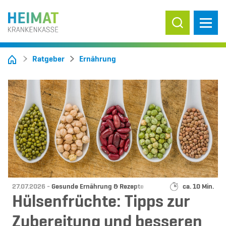
Suche ein-/
Ratgeber
Ernährung
Datum:
Kategorie:
Lesedauer:
27.07.2026 -
Gesunde Ernährung & Rezepte
ca. 10 Min.
Hülsenfrüchte: Tipps zur
Zubereitung und besseren