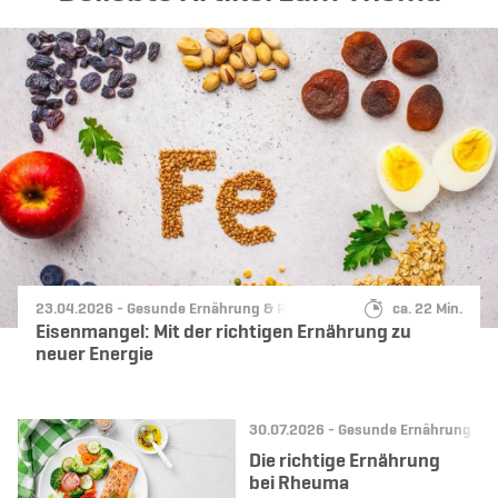
Datum:
Kategorie:
Lesedauer:
23.04.2026 -
Gesunde Ernährung & Rezepte
ca. 22 Min.
Eisenmangel: Mit der richtigen Ernährung zu
neuer Energie
Datum:
Kategorie:
30.07.2026 -
Gesunde Ernährung & R
Die richtige Ernährung
bei Rheuma