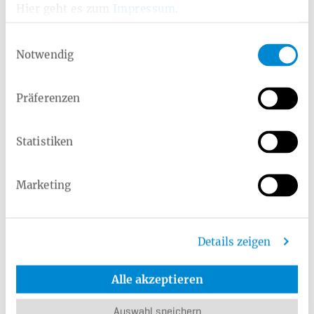
Unverträglichkeiten oder chronischen
Hier geht es zum
Impressum
.
Erkrankungen – wir unterstützen Sie mit
persönlicher und professioneller
Einwilligungsauswahl
Ernährungsberatung. Vor Ort, online oder bei
Notwendig
einem qualifizierten Berater Ihrer Wahl – wir
zeigen Ihnen, wie gesunde Ernährung lecker
und alltagstauglich wird.
Präferenzen
Mehr erfahren
Statistiken
Marketing
Rezeptidee: Kichererbsen auf
Vorrat einkochen
Details zeigen
Auf Vorrat einkochen macht Spaß, spart Zeit und hilft
Alle akzeptieren
dabei, sich gesund zu ernähren. Statt Fast Food kommt
gesundes, eingewecktes Gemüse auf den Tisch.
Auswahl speichern