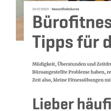
Datum:
Kategorie:
19.07.2023 -
Gesundheitskurse
Bürofitnes
Tipps für 
Müdigkeit, Überstunden und Zeitdru
Büroangestellte Probleme haben, re
Zeit also, kleine Fitnessübungen mit
Lieber häuf