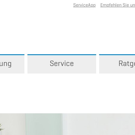
ServiceApp
Empfehlen Sie u
rung
Service
Ratg