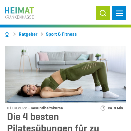
Suche ein-/
Ratgeber
Sport & Fitness
Datum:
Kategorie:
Lesedauer:
01.04.2022 -
Gesundheitskurse
ca. 8 Min.
Die 4 besten
Pilatesübungen für zu