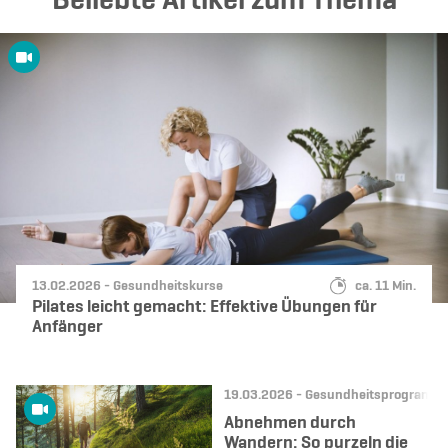
Beliebte Artikel zum Thema
Datum:
Kategorie:
Lesedauer:
13.02.2026 -
Gesundheitskurse
ca. 11 Min.
Pilates leicht gemacht: Effektive Übungen für
Anfänger
Datum:
Kategorie:
19.03.2026 -
Gesundheitsprogramm
Abnehmen durch
Wandern: So purzeln die