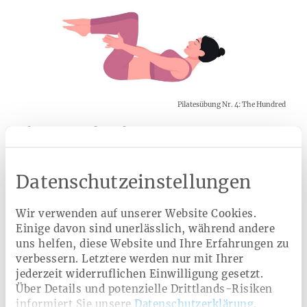
Pilatesübung Nr. 4: The Hundred
The Hundred
Als Pilates-Klassiker eignet sich The Hundred ideal für
Datenschutzeinstellungen
Einsteiger. Die Übung bringt den Atemkreislauf wieder in
Schwung, beruhigt und verbessert die Kraft der
Rumpfmuskulatur.
Wir verwenden auf unserer Website Cookies.
Einige davon sind unerlässlich, während andere
Flach auf den Rücken legen, die Arme gestreckt neben
uns helfen, diese Website und Ihre Erfahrungen zu
dem Körper halten. Atmen Sie tief ein und wieder aus,
als würde Ihr Bauchnabel einsinken.
verbessern. Letztere werden nur mit Ihrer
jederzeit widerruflichen Einwilligung gesetzt.
Heben Sie Ihre geschlossenen und angewinkelten
Über Details und potenzielle Drittlands-Risiken
Beine an, bis die Knie über der Hüfte sind und die
Unterschenkel parallel zur Decke zeigen.
informiert Sie unsere
Datenschutzerklärung
.