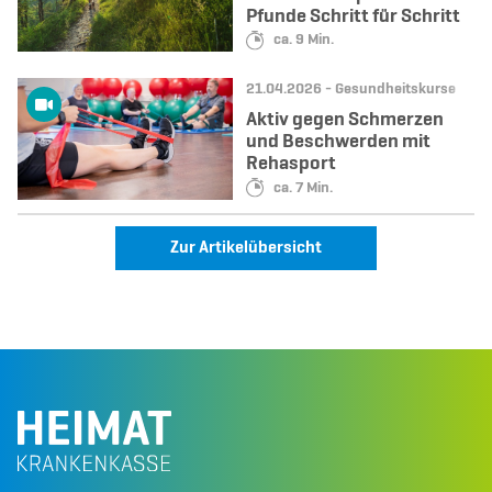
Pfunde Schritt für Schritt
Lesedauer:
ca. 9 Min.
Datum:
Kategorie:
21.04.2026 -
Gesundheitskurse
Aktiv gegen Schmerzen
und Beschwerden mit
Rehasport
Lesedauer:
ca. 7 Min.
Zur Artikelübersicht