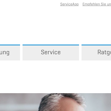
ServiceApp
Empfehlen Sie u
rung
Service
Ratg