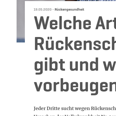
Datum:
Kategorie:
19.05.2020 -
Rückengesundheit
Welche Ar
Rückensc
gibt und w
vorbeuge
Jeder Dritte sucht wegen Rückensch