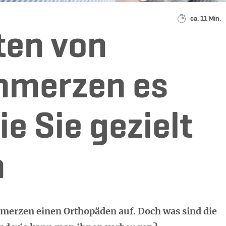
Lesedauer:
ca. 11 Min.
ten von
hmerzen es
ie Sie gezielt
n
merzen einen Orthopäden auf. Doch was sind die