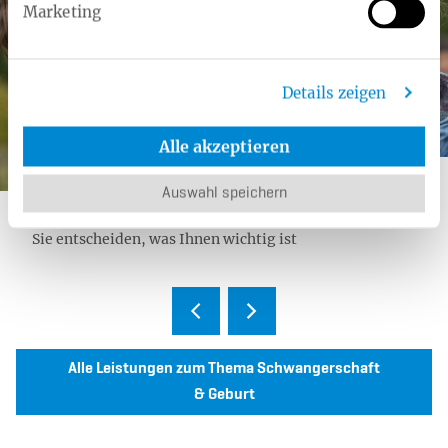
Marketing
Details zeigen
Alle akzeptieren
Kategorie:
Zusatzleistung
Auswahl speichern
Gesundheitskonto
Sie entscheiden, was Ihnen wichtig ist
Alle Leistungen zum Thema Schwangerschaft
& Geburt