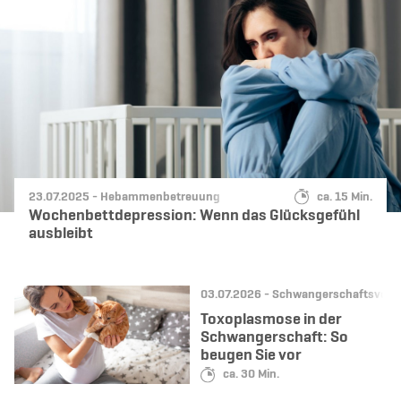
Datum:
Kategorie:
Lesedauer:
23.07.2025 -
Hebammenbetreuung
ca. 15 Min.
Wochenbettdepression: Wenn das Glücksgefühl
ausbleibt
Datum:
Kategorie:
03.07.2026 -
Schwangerschaftsvors
Toxoplasmose in der
Schwangerschaft: So
beugen Sie vor
Lesedauer:
ca. 30 Min.