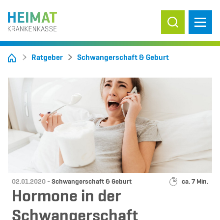
Suche ein-/
Ratgeber
Schwangerschaft & Geburt
Datum:
Kategorie:
Lesedauer:
02.01.2020 -
Schwangerschaft & Geburt
ca. 7 Min.
Hormone in der
Schwangerschaft