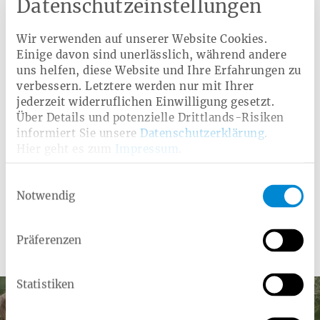
Datenschutzeinstellungen
dem Laufenden. Jetzt kostenlos
anmelden und keinen Beitrag mehr
Wir verwenden auf unserer Website Cookies.
verpassen!
Einige davon sind unerlässlich, während andere
uns helfen, diese Website und Ihre Erfahrungen zu
IHRE E-MAIL-ADRESSE
verbessern. Letztere werden nur mit Ihrer
jederzeit widerruflichen Einwilligung gesetzt.
Über Details und potenzielle Drittlands-Risiken
informiert Sie unsere
Datenschutzerklärung
.
Hier geht es zum
Impressum
.
Einwilligungsauswahl
Notwendig
Leistungen der Heimat
Präferenzen
Krankenkasse
Statistiken