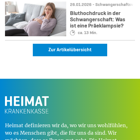
Datum:
Kategorie:
26.01.2026 -
Schwangerschaftsvors
Bluthochdruck in der
Schwangerschaft: Was
ist eine Präeklampsie?
Lesedauer:
ca. 13 Min.
Zur Artikelübersicht
Heimat definieren wir da, wo wir uns wohlfühlen,
wo es Menschen gibt, die für uns da sind. Wir