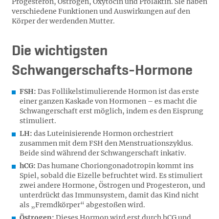
Progesteron, Östrogen, Oxytocin und Prolaktin. Sie haben
verschiedene Funktionen und Auswirkungen auf den
Körper der werdenden Mutter.
Die wichtigsten
Schwangerschafts-Hormone
FSH:
Das Follikelstimulierende Hormon ist das erste
einer ganzen Kaskade von Hormonen – es macht die
Schwangerschaft erst möglich, indem es den Eisprung
stimuliert.
LH:
das Luteinisierende Hormon orchestriert
zusammen mit dem FSH den Menstruationszyklus.
Beide sind während der Schwangerschaft inkativ.
hCG:
Das humane Choriongonadotropin kommt ins
Spiel, sobald die Eizelle befruchtet wird. Es stimuliert
zwei andere Hormone, Östrogen und Progesteron, und
unterdrückt das Immunsystem, damit das Kind nicht
als „Fremdkörper“ abgestoßen wird.
Östrogen:
Dieses Hormon wird erst durch hCG und