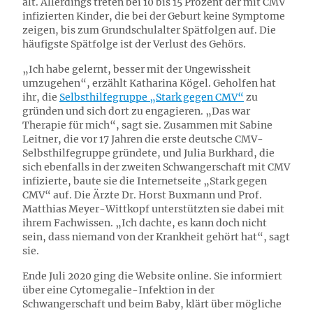
alt. Allerdings treten bei 10 bis 15 Prozent der mit CMV
infizierten Kinder, die bei der Geburt keine Symptome
zeigen, bis zum Grundschulalter Spätfolgen auf. Die
häufigste Spätfolge ist der Verlust des Gehörs.
„Ich habe gelernt, besser mit der Ungewissheit
umzugehen“, erzählt Katharina Kögel. Geholfen hat
ihr, die
Selbsthilfegruppe „Stark gegen CMV“
zu
gründen und sich dort zu engagieren. „Das war
Therapie für mich“, sagt sie. Zusammen mit Sabine
Leitner, die vor 17 Jahren die erste deutsche CMV-
Selbsthilfegruppe gründete, und Julia Burkhard, die
sich ebenfalls in der zweiten Schwangerschaft mit CMV
infizierte, baute sie die Internetseite „Stark gegen
CMV“ auf. Die Ärzte Dr. Horst Buxmann und Prof.
Matthias Meyer-Wittkopf unterstützten sie dabei mit
ihrem Fachwissen. „Ich dachte, es kann doch nicht
sein, dass niemand von der Krankheit gehört hat“, sagt
sie.
Ende Juli 2020 ging die Website online. Sie informiert
über eine Cytomegalie-Infektion in der
Schwangerschaft und beim Baby, klärt über mögliche