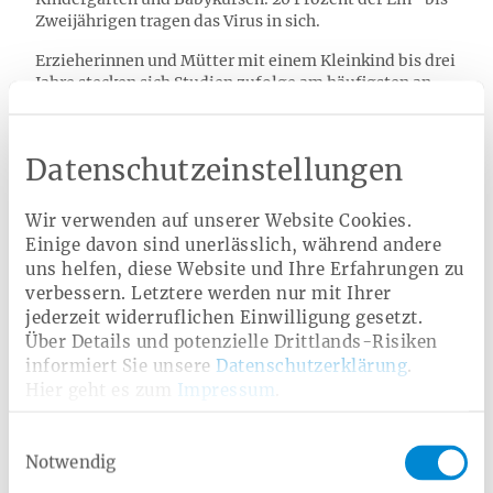
Zweijährigen tragen das Virus in sich.
Erzieherinnen und Mütter mit einem Kleinkind bis drei
Jahre stecken sich Studien zufolge am häufigsten an.
Die häufigste Infektion der Schwangeren, die noch
keine Antikörper gebildet hat, passiert in der Familie
durch das eigene Kleinkind. Typisch ist, dass die Frau
Datenschutzeinstellungen
bereits ein oder zwei Kinder hat und sich in der 3.
Schwangerschaft infiziert. Auch Katharina Kögel hatte
eine große Tochter im Kita-Alter.
Wir verwenden auf unserer Website Cookies.
Einige davon sind unerlässlich, während andere
uns helfen, diese Website und Ihre Erfahrungen zu
verbessern. Letztere werden nur mit Ihrer
Mitglied werden bei der Heimat Krankenkasse
jederzeit widerruflichen Einwilligung gesetzt.
Über Details und potenzielle Drittlands-Risiken
Bequem wechseln & von Extras
informiert Sie unsere
Datenschutzerklärung
.
profitieren!
Hier geht es zum
Impressum
.
Einwilligungsauswahl
Jetzt informieren
Notwendig