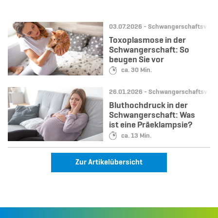
Datum:
Kategorie:
03.07.2026 -
Schwangerschaftsvors
Toxoplasmose in der
Schwangerschaft: So
beugen Sie vor
Lesedauer:
ca. 30 Min.
Datum:
Kategorie:
26.01.2026 -
Schwangerschaftsvors
Bluthochdruck in der
Schwangerschaft: Was
ist eine Präeklampsie?
Lesedauer:
ca. 13 Min.
Zur Artikelübersicht